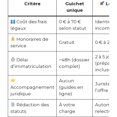
Critère
Guichet
Lega
unique
Coût des frais
0 € à 70 €
Identiques
légaux
selon statut
incompre
Honoraires de
Gratuit
0 € à 299
service
2 à 5 jour
Délai
~48h (dossier
(préparat
d’immatriculation
complet)
incluse)
Aucun
Juristes 
Accompagnement
(guides en
l’offre
juridique
ligne)
Rédaction des
À votre
Automati
statuts
charge
relecture