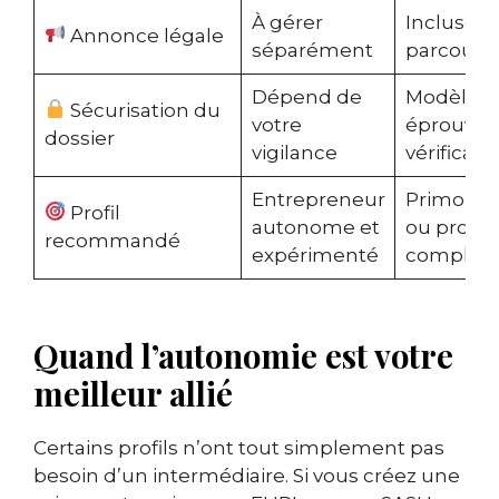
À gérer
Incluse d
Annonce légale
séparément
parcours
Dépend de
Modèles
Sécurisation du
votre
éprouvés
dossier
vigilance
vérificati
Entrepreneur
Primo-cr
Profil
autonome et
ou projet
recommandé
expérimenté
complex
Quand l’autonomie est votre
meilleur allié
Certains profils n’ont tout simplement pas
besoin d’un intermédiaire. Si vous créez une