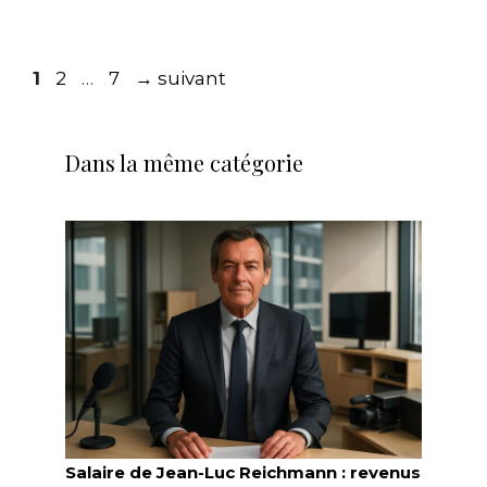
Page
Page
Page
1
2
…
7
→
suivant
Dans la même catégorie
Salaire de Jean-Luc Reichmann : revenus