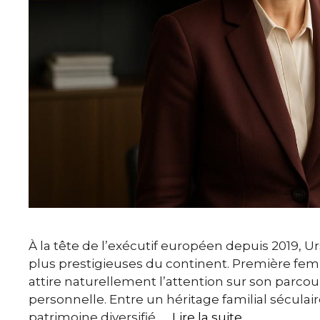
À la tête de l’exécutif européen depuis 2019, U
plus prestigieuses du continent. Première fe
attire naturellement l’attention sur son parcour
personnelle. Entre un héritage familial séculair
patrimoine diversifié, …
Lire la suite