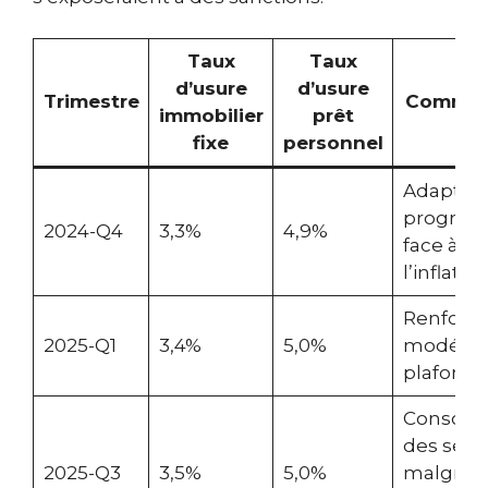
Taux
Taux
d’usure
d’usure
Trimestre
Commen
immobilier
prêt
fixe
personnel
Adaptati
progress
2024-Q4
3,3%
4,9%
face à
l’inflatio
Renforc
2025-Q1
3,4%
5,0%
modéré 
plafonds
Consolid
des seuil
2025-Q3
3,5%
5,0%
malgré