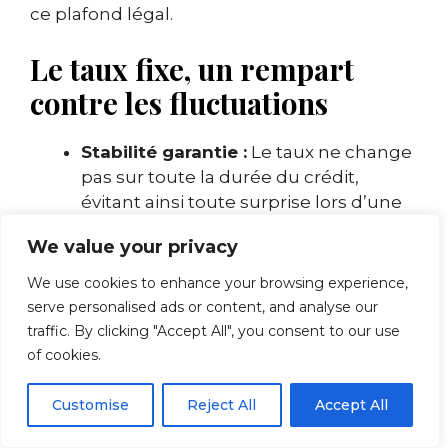
ce plafond légal.
Le taux fixe, un rempart
contre les fluctuations
Stabilité garantie :
Le taux ne change
pas sur toute la durée du crédit,
évitant ainsi toute surprise lors d’une
hausse du taux d’usure.
We value your privacy
Conforme au plafond :
Les banques
calculent leur offre en fonction du
We use cookies to enhance your browsing experience,
taux d’usure du trimestre où est signé
serve personalised ads or content, and analyse our
le prêt.
traffic. By clicking "Accept All", you consent to our use
Coût souvent plus élevé au départ :
of cookies.
Cette stabilité a un prix.
Customise
Reject All
Accept All
Par exemple, les offres à taux fixe proposées