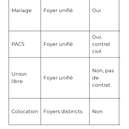
cu
Mariage
Foyer unifié
Oui
po
ca
ai
Oui,
Id
PACS
Foyer unifié
contrat
ma
civil
Re
Non, pas
cu
Union
Foyer unifié
de
ma
libre
contrat
l’
de
Ca
Colocation
Foyers distincts
Non
ind
de