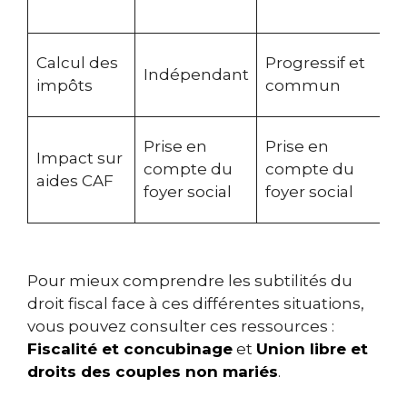
p
D
Calcul des
Progressif et
Indépendant
d
impôts
commun
d
D
Prise en
Prise en
Impact sur
e
compte du
compte du
aides CAF
f
foyer social
foyer social
s
Pour mieux comprendre les subtilités du
droit fiscal face à ces différentes situations,
vous pouvez consulter ces ressources :
Fiscalité et concubinage
et
Union libre et
droits des couples non mariés
.