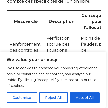
compte des spécificités de l’union libre.
Conséquen
Mesure clé
Description
pour
l’allocatair
Vérification
Moins de
Renforcement
accrue des
fraudes, plus
des contrôles
situations
de
réelles
transparenc
We value your privacy
Suivi en
We use cookies to enhance your browsing experience,
Automatisation
temps réel
Ajustement
serve personalised ads or content, and analyse our
des mises à
des
rapides des
traffic. By clicking "Accept All", you consent to our use
jour
changements
aides
of cookies.
de situation
Customise
Reject All
Accept All
Meilleure
Outils
anticipation