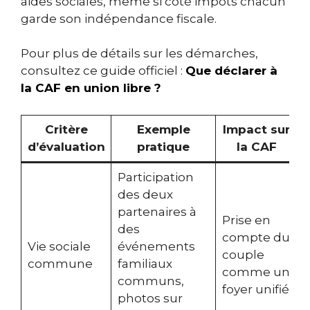
aides sociales, même si côté impôts chacun
garde son indépendance fiscale.
Pour plus de détails sur les démarches,
consultez ce guide officiel :
Que déclarer à
la CAF en union libre ?
Critère
Exemple
Impact sur
d’évaluation
pratique
la CAF
Participation
des deux
partenaires à
Prise en
des
compte du
Vie sociale
événements
couple
commune
familiaux
comme un
communs,
foyer unifié
photos sur