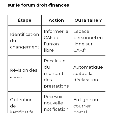
sur le forum droit-finances
Étape
Action
Où la faire ?
Informer la
Espace
Im
Identification
CAF de
personnel en
ap
du
l’union
ligne sur
c
changement
libre
CAF.fr
de
Recalcule
du
Automatique
Révision des
Va
montant
suite à la
aides
se
des
déclaration
prestations
Recevoir
Obtention
En ligne ou
Qu
nouvelle
de
courrier
jo
notification
justificatifs
postal
se