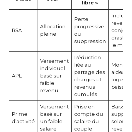
libre »
Inclusi
Perte
revenus
Allocation
progressive
RSA
conjoint
pleine
ou
drasti
suppression
le mont
Réduction
Versement
liée au
Montan
individuel
partage des
aides a
APL
basé sur
charges et
logeme
faible
revenus
baisse
revenu
cumulés
Versement
Prise en
Baisse 
Prime
basé sur
compte du
suppres
d’activité
un faible
salaire du
selon le
salaire
couple
revenus