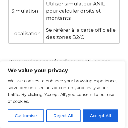
Utiliser simulateur ANIL
Simulation
pour calculer droits et
montants
Se référer à la carte officielle
Localisation
des zones B2/C
Vous voulez approfondir ce sujet ? Le site
Tout Sur Mes Finances
propose un guide
We value your privacy
très complet.
We use cookies to enhance your browsing experience,
serve personalised ads or content, and analyse our
Quels sont les pièges à
traffic. By clicking "Accept All", you consent to our use
éviter avec le PTZ sur
of cookies.
ancien ?
Customise
Reject All
Accept All