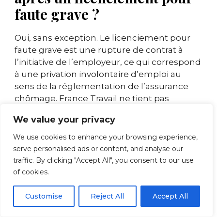
faute grave ?
Oui, sans exception. Le licenciement pour
faute grave est une rupture de contrat à
l’initiative de l’employeur, ce qui correspond
à une privation involontaire d’emploi au
sens de la réglementation de l’assurance
chômage. France Travail ne tient pas
compte de la nature disciplinaire du
We value your privacy
licenciement pour accorder l’ARE. Sous
réserve de remplir les conditions d’affiliation
We use cookies to enhance your browsing experience,
(au moins 130 jours travaillés sur les 24
serve personalised ads or content, and analyse our
derniers mois), le salarié percevra ses
traffic. By clicking "Accept All", you consent to our use
allocations chômage après le délai de
of cookies.
carence habituel.
Customise
Reject All
Accept All
Quelles indemnités perd-on