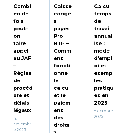
Combi
Caisse
Calcul
en de
congé
temps
fois
s
de
peut-
payés
travail
on
Pro
annual
faire
BTP –
isé :
appel
Comm
mode
au JAF
ent
d’empl
–
foncti
oi et
Règles
onne
exemp
de
le
les
procéd
calcul
pratiqu
ure et
et le
es en
délais
paiem
2025
légaux
ent
5 octobre
2025
des
12
novembr
droits
e 2025
?