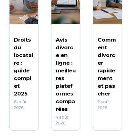
Droits
Avis
Comm
du
divorc
ent
locatai
e en
divorc
re :
ligne :
er
guide
meilleu
rapide
compl
res
ment
et
platef
et pas
2025
ormes
cher
compa
6 août
2 août
2026
2026
rées
4 août
2026