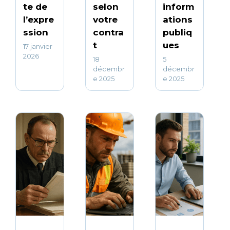
te de
selon
inform
l’expre
votre
ations
ssion
contra
publiq
t
ues
17 janvier
2026
18
5
décembr
décembr
e 2025
e 2025