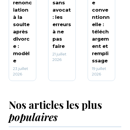
renonc
sans
e
iation
avocat
conve
à la
: les
ntionn
soulte
erreurs
elle :
après
à ne
téléch
divorc
pas
argem
e :
faire
ent et
modèl
rempli
21 juillet
2026
e
ssage
23 juillet
19 juillet
2026
2026
Nos articles les plus
populaires