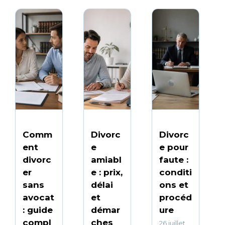
Comm
Divorc
Divorc
ent
e
e pour
divorc
amiabl
faute :
er
e : prix,
conditi
sans
délai
ons et
avocat
et
procéd
: guide
démar
ure
compl
ches
26 juillet