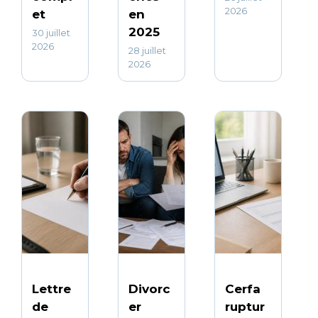
2026
et
en
2025
30 juillet
2026
28 juillet
2026
Lettre
Divorc
Cerfa
de
er
ruptur