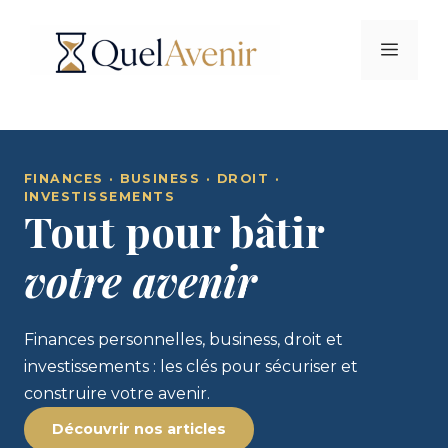
Aller
au
Menu
contenu
FINANCES · BUSINESS · DROIT ·
INVESTISSEMENTS
Tout pour bâtir
votre avenir
Finances personnelles, business, droit et
investissements : les clés pour sécuriser et
construire votre avenir.
Découvrir nos articles