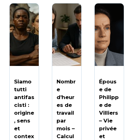
Siamo
Nombr
Épous
tutti
e
e de
antifas
d’heur
Philipp
cisti :
es de
e de
origine
travail
Villiers
, sens
par
– Vie
et
mois –
privée
contex
Calcul
et