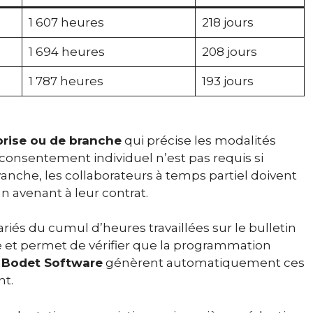
1 607 heures
218 jours
1 694 heures
208 jours
1 787 heures
193 jours
prise ou de branche
qui précise les modalités
r consentement individuel n’est pas requis si
vanche, les collaborateurs à temps partiel doivent
 avenant à leur contrat.
iés du cumul d’heures travaillées sur le bulletin
e et permet de vérifier que la programmation
u
Bodet Software
génèrent automatiquement ces
nt.