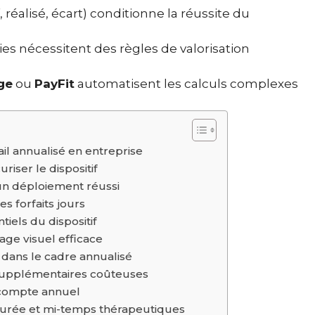
f, réalisé, écart) conditionne la réussite du
es nécessitent des règles de valorisation
ge
ou
PayFit
automatisent les calculs complexes
l annualisé en entreprise
riser le dispositif
un déploiement réussi
es forfaits jours
tiels du dispositif
age visuel efficace
dans le cadre annualisé
s supplémentaires coûteuses
écompte annuel
 durée et mi-temps thérapeutiques