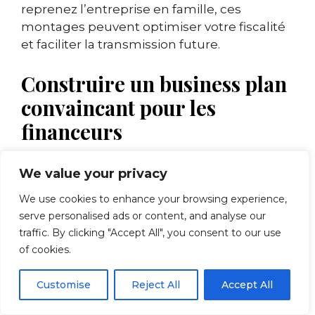
reprenez l’entreprise en famille, ces
montages peuvent optimiser votre fiscalité
et faciliter la transmission future.
Construire un business plan
convaincant pour les
financeurs
Votre prévisionnel financier doit couvrir une
We value your privacy
période minimale de trois ans avec des
We use cookies to enhance your browsing experience,
hypothèses réalistes. Intégrez l’évolution
serve personalised ads or content, and analyse our
démographique de votre zone de
traffic. By clicking "Accept All", you consent to our use
chalandise et les projections de
of cookies.
vieillissement de la population. Ces données
objectives rassurent les banquiers sur la
Customise
Reject All
Accept All
pérennité de votre marché.