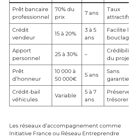
Prêt bancaire
70% du
Taux
7 ans
professionnel
prix
attractifs
Crédit
3 à 5
Facilite le
15 à 20%
vendeur
ans
bouclage
Apport
Crédibilité
25 à 30%
–
personnel
du projet
Prêt
10 000 à
Sans
5 ans
d’honneur
50 000€
garantie
Crédit-bail
5 à 7
Préserve
Variable
véhicules
ans
trésorerie
Les réseaux d’accompagnement comme
Initiative France ou Réseau Entreprendre