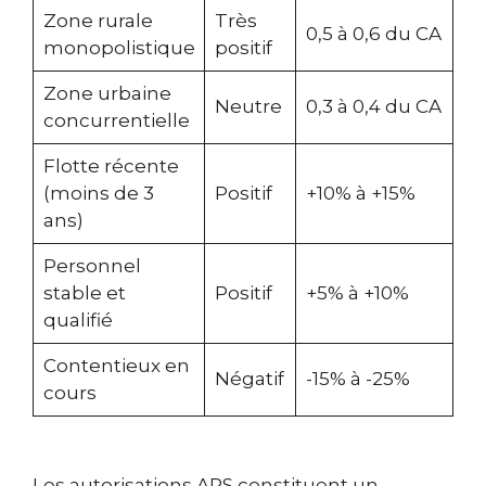
Zone rurale
Très
0,5 à 0,6 du CA
monopolistique
positif
Zone urbaine
Neutre
0,3 à 0,4 du CA
concurrentielle
Flotte récente
(moins de 3
Positif
+10% à +15%
ans)
Personnel
stable et
Positif
+5% à +10%
qualifié
Contentieux en
Négatif
-15% à -25%
cours
Les autorisations ARS constituent un