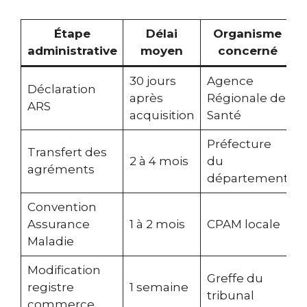
Étape
Délai
Organisme
administrative
moyen
concerné
30 jours
Agence
Déclaration
après
Régionale de
ARS
acquisition
Santé
Préfecture
Transfert des
2 à 4 mois
du
agréments
département
Convention
Assurance
1 à 2 mois
CPAM locale
Maladie
Modification
Greffe du
registre
1 semaine
tribunal
commerce