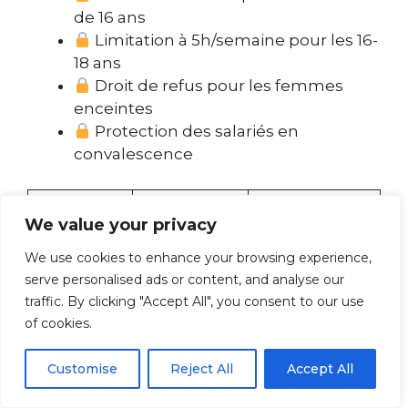
de 16 ans
Limitation à 5h/semaine pour les 16-
18 ans
Droit de refus pour les femmes
enceintes
Protection des salariés en
convalescence
Catégorie
Limitations
Sanctions
We value your privacy
de salarié
spécifiques
possibles
We use cookies to enhance your browsing experience,
Mineurs
Interdiction
serve personalised ads or content, and analyse our
3 750€ + pénal
-16 ans
absolue
traffic. By clicking "Accept All", you consent to our use
of cookies.
Mineurs
Max
1 500€
16-18 ans
5h/semaine
d’amende
Customise
Reject All
Accept All
Droit de
Discrimination