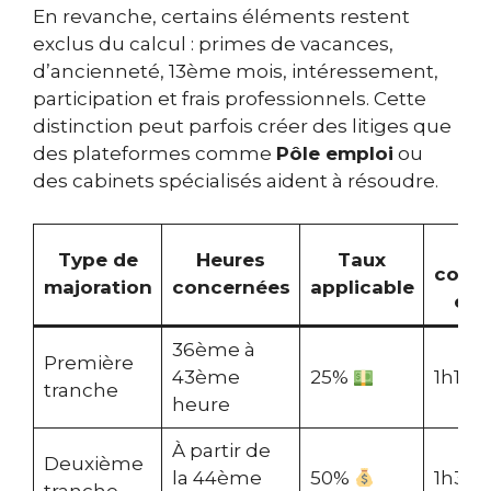
En revanche, certains éléments restent
exclus du calcul : primes de vacances,
d’ancienneté, 13ème mois, intéressement,
participation et frais professionnels. Cette
distinction peut parfois créer des litiges que
des plateformes comme
Pôle emploi
ou
des cabinets spécialisés aident à résoudre.
R
Type de
Heures
Taux
comp
majoration
concernées
applicable
équ
36ème à
Première
43ème
25%
1h15 
tranche
heure
À partir de
Deuxième
la 44ème
50%
1h30 
tranche