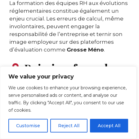
La formation des équipes RH aux évolutions
réglementaires constitue également un
enjeu crucial. Les erreurs de calcul, même
involontaires, peuvent engager la
responsabilité de l’entreprise et ternir son
image employeur sur des plateformes
d’évaluation comme
Grosse Méno
.
Puis-je refuser de
We value your privacy
faire des heures
We use cookies to enhance your browsing experience,
supplémentaires ?
serve personalised ads or content, and analyse our
traffic. By clicking "Accept All", you consent to our use
of cookies.
En principe,
un salarié ne peut pas refuser
d’effectuer des heures supplémentaires
Customise
Reject All
Accept All
demandées par son employeur. Cette
obligation découle du lien de subordination