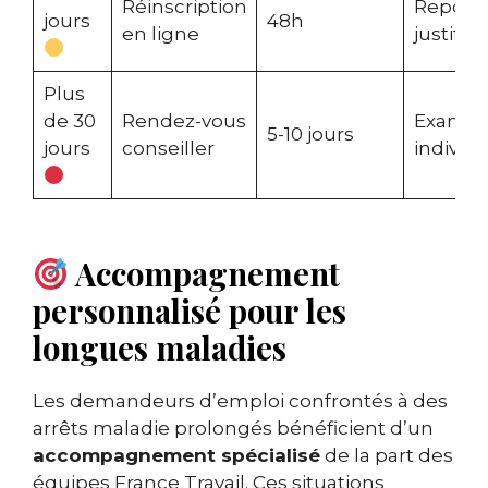
Réinscription
Report 
jours
48h
en ligne
justifica
Plus
de 30
Rendez-vous
Exame
5-10 jours
jours
conseiller
individu
Accompagnement
personnalisé pour les
longues maladies
Les demandeurs d’emploi confrontés à des
arrêts maladie prolongés bénéficient d’un
accompagnement spécialisé
de la part des
équipes France Travail. Ces situations