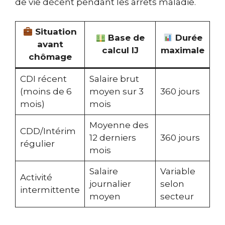
de vie décent pendant les arrêts maladie.
Situation
Base de
Durée
avant
calcul IJ
maximale
chômage
CDI récent
Salaire brut
(moins de 6
moyen sur 3
360 jours
mois)
mois
Moyenne des
CDD/Intérim
12 derniers
360 jours
régulier
mois
Salaire
Variable
Activité
journalier
selon
intermittente
moyen
secteur