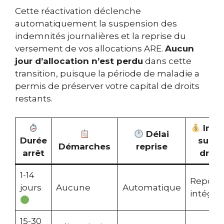
Cette réactivation déclenche
automatiquement la suspension des
indemnités journalières et la reprise du
versement de vos allocations ARE.
Aucun
jour d’allocation n’est perdu
dans cette
transition, puisque la période de maladie a
permis de préserver votre capital de droits
restants.
Impa
Délai
Durée
sur le
Démarches
reprise
arrêt
droit
1-14
Report
jours
Aucune
Automatique
intégral
15-30