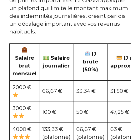
de primes importantes. La CNAM applique
un plafond qui limite le montant maximum
des indemnités journalières, créant parfois
un décalage important avec vos revenus
habituels.
IJ
Salaire
Salaire
IJ net
brute
brut
journalier
approxima
(50%)
mensuel
2000 €
66,67 €
33,34 €
31,50 €
3000 €
100 €
50 €
47,25 €
4000 €
133,33 €
66,67 €
63 €
(plafonné)
(plafonné)
(plafonné)