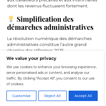
dont les revenus fluctuaient fortement.
Simplification des
démarches administratives
La révolution numérique des démarches
administratives constitue l’autre grand
chantier des réformes 2025.
L’interopérabilité entre les systèmes
We value your privacy
d’information
de France Travail et de
We use cookies to enhance your browsing experience,
l’Assurance Maladie élimine les doublons et
serve personalised ads or content, and analyse our
accélère les traitements. Cette
traffic. By clicking "Accept All", you consent to our use
modernisation réduit considérablement les
of cookies.
erreurs de transmission.
Customise
Reject All
Accept All
L’intelligence artificielle assiste désormais
les agents dans l’instruction des dossiers