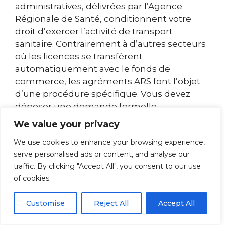
administratives, délivrées par l’Agence
Régionale de Santé, conditionnent votre
droit d’exercer l’activité de transport
sanitaire. Contrairement à d’autres secteurs
où les licences se transfèrent
automatiquement avec le fonds de
commerce, les agréments ARS font l’objet
d’une procédure spécifique. Vous devez
déposer une demande formelle
accompagnée d’un dossier prouvant votre
We value your privacy
capacité professionnelle, financière et
We use cookies to enhance your browsing experience,
technique à maintenir le service.
serve personalised ads or content, and analyse our
L’administration dispose d’un délai de trois
traffic. By clicking "Accept All", you consent to our use
mois pour instruire votre demande, période
of cookies.
durant laquelle votre activité peut
théoriquement être suspendue si le cédant
Customise
Reject All
Accept All
cesse immédiatement son exploitation.