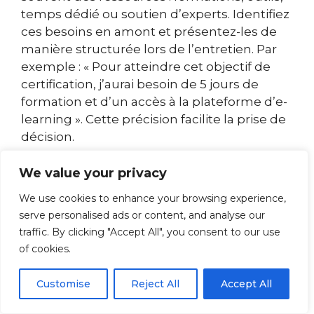
temps dédié ou soutien d’experts. Identifiez
ces besoins en amont et présentez-les de
manière structurée lors de l’entretien. Par
exemple : « Pour atteindre cet objectif de
certification, j’aurai besoin de 5 jours de
formation et d’un accès à la plateforme d’e-
learning ». Cette précision facilite la prise de
décision.
Montrez que vous avez réfléchi aux
We value your privacy
contraintes budgétaires et proposez des
We use cookies to enhance your browsing experience,
alternatives si nécessaire. Si la formation
serve personalised ads or content, and analyse our
externe coûte cher, proposez une formation
traffic. By clicking "Accept All", you consent to our use
interne ou un accompagnement par un
of cookies.
collègue expert. Cette flexibilité démontre
votre pragmatisme et votre capacité à
Customise
Reject All
Accept All
trouver des solutions, qualités appréciées
par tout manager.