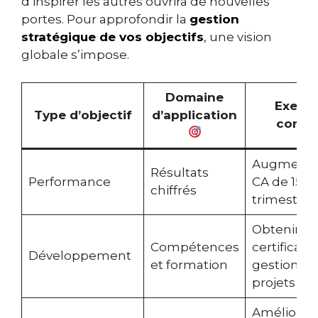
d’inspirer les autres ouvrira de nouvelles
portes. Pour approfondir la
gestion
stratégique de vos objectifs
, une vision
globale s’impose.
Domaine
Exemp
Type d’objectif
d’application
concr
Augmenter
Résultats
Performance
CA de 15% 
chiffrés
trimestre
Obtenir u
Compétences
certificati
Développement
et formation
gestion de
projets
Améliorer 