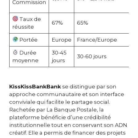
Commission
2
Taux de
67%
65%
V
réussite
Portée
Europe
France/Europe
M
Durée
30-45
30-60 jours
I
moyenne
jours
KissKissBankBank
se distingue par son
approche communautaire et son interface
conviviale qui facilite le partage social.
Rachetée par La Banque Postale, la
plateforme bénéficie d’une crédibilité
institutionnelle tout en conservant son ADN
créatif. Elle a permis de financer des projets