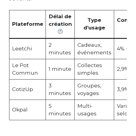
Délai de
Type
Commi
Plateforme
création
d’usage
2
Cadeaux,
Leetchi
4% + fra
minutes
événements
Le Pot
Collectes
1 minute
2,9% + 
Commun
simples
3
Groupes,
CotizUp
3,9% + f
minutes
voyages
5
Multi-
Variabl
Okpal
minutes
usages
selon 