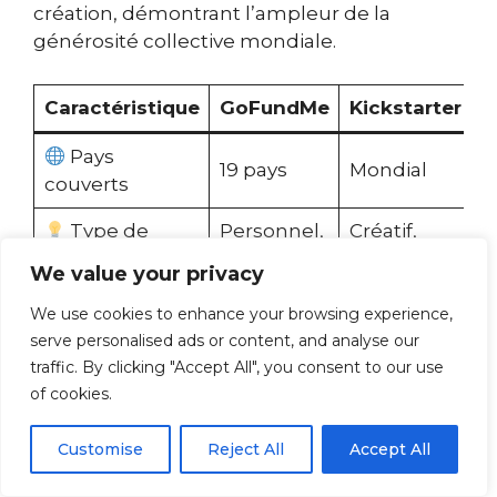
création, démontrant l’ampleur de la
générosité collective mondiale.
Caractéristique
GoFundMe
Kickstarter
Pays
19 pays
Mondial
M
couverts
Type de
Personnel,
Créatif,
T
projets
solidaire
innovation
i
We value your privacy
Montant
We use cookies to enhance your browsing experience,
2 500€
15 000€
1
moyen collecté
serve personalised ads or content, and analyse our
traffic. By clicking "Accept All", you consent to our use
Mode de
Tout ou
Flexible
F
of cookies.
collecte
rien
Customise
Reject All
Accept All