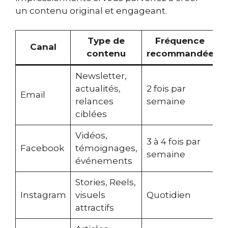
un contenu original et engageant.
Type de
Fréquence
Canal
contenu
recommandée
Newsletter,
actualités,
2 fois par
C
Email
relances
semaine
d
ciblées
Vidéos,
3 à 4 fois par
Facebook
témoignages,
semaine
e
événements
Stories, Reels,
P
Instagram
visuels
Quotidien
a
attractifs