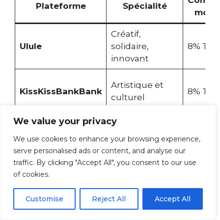
Plateforme
Spécialité
moye
Créatif,
Ulule
solidaire,
8% TTC
innovant
Artistique et
KissKissBankBank
8% TTC
culturel
We value your privacy
Associatif et
Contrib
HelloAsso
We use cookies to enhance your browsing experience,
solidaire
libre
serve personalised ads or content, and analyse our
traffic. By clicking "Accept All", you consent to our use
of cookies.
Cagnottes
4% + fra
Leetchi
personnelles
bancair
Customise
Reject All
Accept All