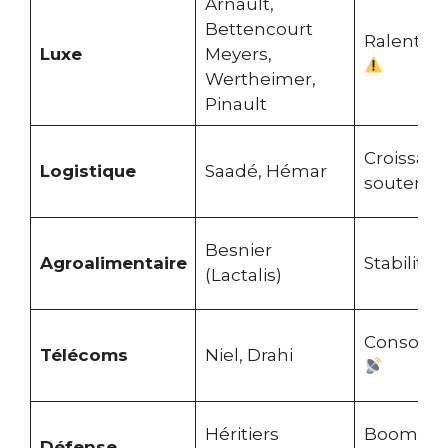
Arnault,
Bettencourt
Ralentis
Luxe
Meyers,
Wertheimer,
Pinault
Croissan
Logistique
Saadé, Hémar
soutenu
Besnier
Agroalimentaire
Stabilité
(Lactalis)
Consolida
Télécoms
Niel, Drahi
Héritiers
Boom
Défense