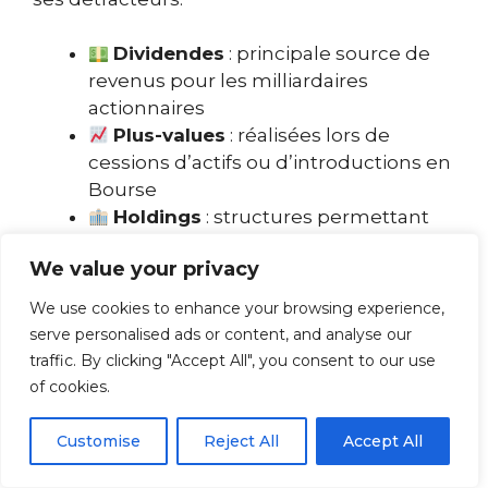
Dividendes
: principale source de
revenus pour les milliardaires
actionnaires
Plus-values
: réalisées lors de
cessions d’actifs ou d’introductions en
Bourse
Holdings
: structures permettant
d’optimiser la fiscalité sur les revenus
We value your privacy
patrimoniaux
Biens somptuaires
: jets privés,
We use cookies to enhance your browsing experience,
yachts, résidences de luxe, soumis à
serve personalised ads or content, and analyse our
une taxation spécifique depuis 2025
traffic. By clicking "Accept All", you consent to our use
Donations
: transmissions
of cookies.
anticipées pour optimiser les droits de
succession
Customise
Reject All
Accept All