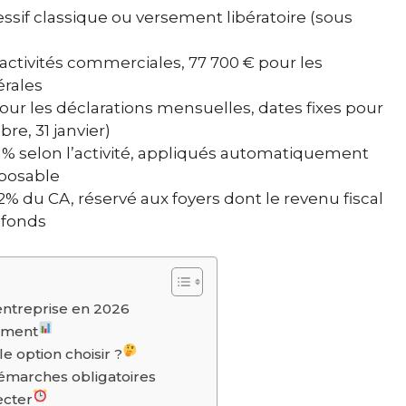
ssif classique ou versement libératoire (sous
 activités commerciales, 77 700 € pour les
érales
pour les déclarations mensuelles, dates fixes pour
obre, 31 janvier)
71% selon l’activité, appliqués automatiquement
mposable
,2% du CA, réservé aux foyers dont le revenu fiscal
afonds
entreprise en 2026
vement
e option choisir ?
 démarches obligatoires
ecter