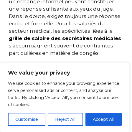
un échange informel peuvent constituer
une réponse suffisante aux yeux du juge.
Dans le doute, exigez toujours une réponse
écrite et formelle. Pour les salariés du
secteur médical, les spécificités liées à la
grille de salaire des secrétaires médicales
s’accompagnent souvent de contraintes
particulières en matière de congés.
Les délais de prévenance
We value your privacy
: une obligation à double
We use cookies to enhance your browsing experience,
tranchant
serve personalised ads or content, and analyse our
traffic. By clicking "Accept All", you consent to our use
Le délai de prévenance protège l’employeur
of cookies.
en lui permettant d’organiser le
remplacement ou la continuité du service.
Customise
Reject All
Accept All
Mais il protège aussi le salarié : une fois ce