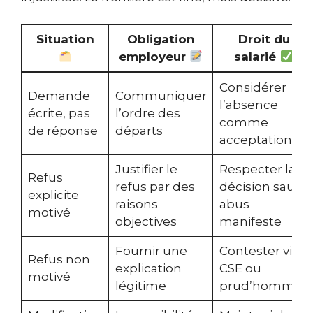
Situation
Obligation
Droit du
employeur
salarié
Considérer
Demande
Communiquer
l’absence
écrite, pas
l’ordre des
comme
de réponse
départs
acceptation
Justifier le
Respecter la
Refus
refus par des
décision sauf
explicite
raisons
abus
motivé
objectives
manifeste
Fournir une
Contester via
Refus non
explication
CSE ou
motivé
légitime
prud’hommes