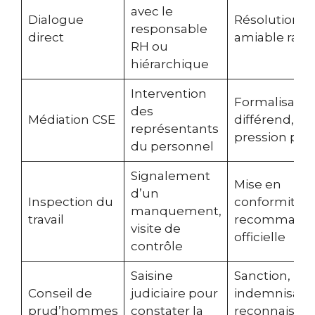
avec le
Dialogue
Résolution
responsable
direct
amiable rapi
RH ou
hiérarchique
Intervention
Formalisatio
des
Médiation CSE
différend,
représentants
pression posi
du personnel
Signalement
Mise en
d’un
Inspection du
conformité,
manquement,
travail
recommanda
visite de
officielle
contrôle
Saisine
Sanction,
Conseil de
judiciaire pour
indemnisatio
prud’hommes
constater la
reconnaissa