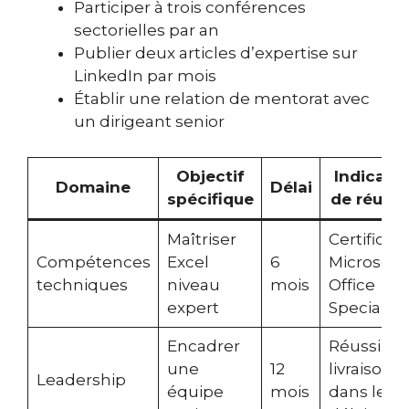
Participer à trois conférences
sectorielles par an
Publier deux articles d’expertise sur
LinkedIn par mois
Établir une relation de mentorat avec
un dirigeant senior
Objectif
Indicate
Domaine
Délai
spécifique
de réussi
Maîtriser
Certificat
Compétences
Excel
6
Microsoft
techniques
niveau
mois
Office
expert
Specialist
Encadrer
Réussir la
une
12
livraison
Leadership
équipe
mois
dans les