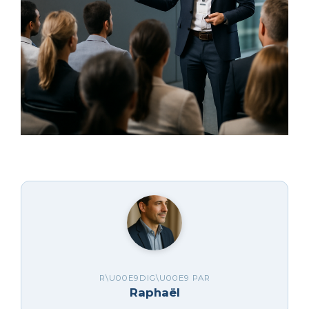
R\U00E9DIG\U00E9 PAR
Raphaël