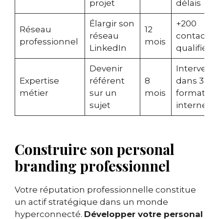
projet
délais
Élargir son
+200
Réseau
12
réseau
contacts
professionnel
mois
LinkedIn
qualifiés
Devenir
Intervenir
Expertise
référent
8
dans 3
métier
sur un
mois
formation
sujet
internes
Construire son personal
branding professionnel
Votre réputation professionnelle constitue
un actif stratégique dans un monde
hyperconnecté.
Développer votre personal