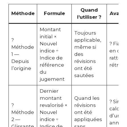
Quand
Méthode
Formule
Avant
l’utiliser ?
Montant
Toujours
initial ×
?
applicable,
Nouvel
? Fiabl
Méthode
même si
indice ÷
en cas
1 —
des
Indice de
rattra
Depuis
révisions
référence
rétroac
l’origine
ont été
du
sautées
jugement
Dernier
montant
Quand les
? Simpl
?
revalorisé ×
révisions
calcule
Méthode
Nouvel
ont été
d’une
2 —
indice ÷
appliquées
année 
Glissante
Indice de
sans