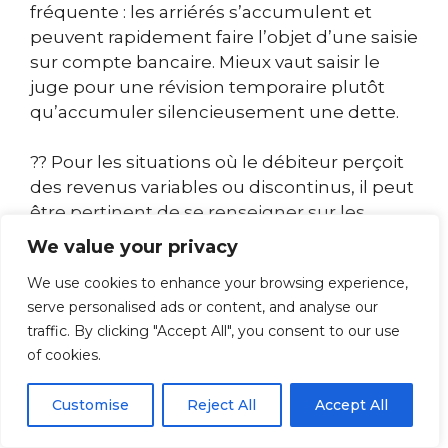
fréquente : les arriérés s’accumulent et
peuvent rapidement faire l’objet d’une saisie
sur compte bancaire. Mieux vaut saisir le
juge pour une révision temporaire plutôt
qu’accumuler silencieusement une dette.
?? Pour les situations où le débiteur perçoit
des revenus variables ou discontinus, il peut
être pertinent de se renseigner sur les
règles applicables selon le type de
We value your privacy
contrat de travail
, qui influencent aussi le
We use cookies to enhance your browsing experience,
calcul initial du montant.
serve personalised ads or content, and analyse our
traffic. By clicking "Accept All", you consent to our use
Comment calculer la
of cookies.
revalorisation de la pension
alimentaire en 2025 ?
Customise
Reject All
Accept All