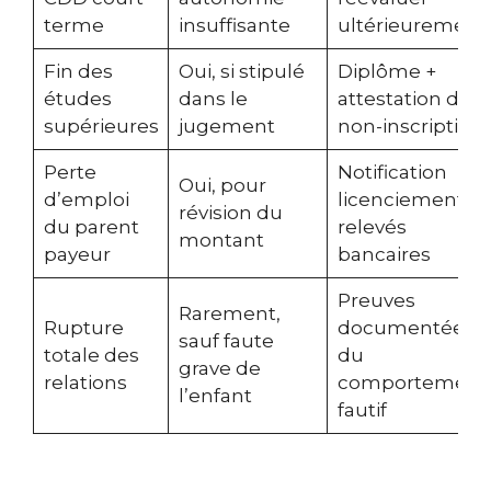
terme
insuffisante
ultérieurement
Fin des
Oui, si stipulé
Diplôme +
études
dans le
attestation de
supérieures
jugement
non-inscription
Perte
Notification
Oui, pour
d’emploi
licenciement +
révision du
du parent
relevés
montant
payeur
bancaires
Preuves
Rarement,
Rupture
documentées
sauf faute
totale des
du
grave de
relations
comportement
l’enfant
fautif