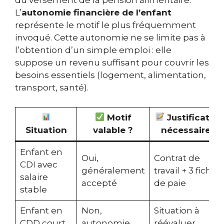
du versement de la pension alimentaire.
L’
autonomie financière de l’enfant
représente le motif le plus fréquemment
invoqué. Cette autonomie ne se limite pas à
l’obtention d’un simple emploi : elle
suppose un revenu suffisant pour couvrir les
besoins essentiels (logement, alimentation,
transport, santé).
Motif
Justificatifs
Situation
valable ?
nécessaires
Enfant en
Oui,
Contrat de
CDI avec
généralement
travail + 3 fiches
salaire
accepté
de paie
stable
Enfant en
Non,
Situation à
CDD court
autonomie
réévaluer