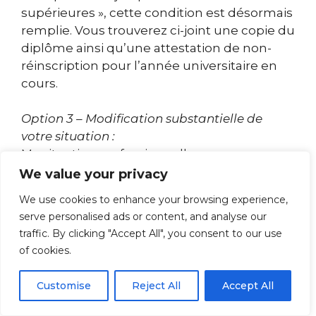
supérieures », cette condition est désormais
remplie. Vous trouverez ci-joint une copie du
diplôme ainsi qu’une attestation de non-
réinscription pour l’année universitaire en
cours.
Option 3 – Modification substantielle de
votre situation :
Ma situation professionnelle a connu un
changement significatif depuis le [date]
We value your privacy
suite à [licenciement économique / maladie
We use cookies to enhance your browsing experience,
grave / invalidité]. Mes revenus mensuels
serve personalised ads or content, and analyse our
sont passés de [ancien montant] euros à
traffic. By clicking "Accept All", you consent to our use
[nouveau montant] euros, réduisant
of cookies.
considérablement ma capacité contributive.
Les justificatifs joints (notification de
Customise
Reject All
Accept All
licenciement / arrêt maladie / attestation
Pôle Emploi et trois derniers bulletins de