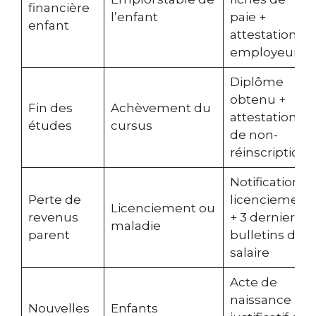
financière
l’enfant
paie +
enfant
attestation
employeur
Diplôme
obtenu +
Fin des
Achèvement du
attestation
études
cursus
de non-
réinscription
Notification
Perte de
licenciement
Licenciement ou
revenus
+ 3 derniers
maladie
parent
bulletins de
salaire
Acte de
naissance +
Nouvelles
Enfants