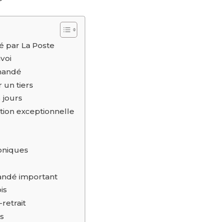
 par La Poste
voi
mmandé
 un tiers
5 jours
ion exceptionnelle
oniques
andé important
is
retrait
es