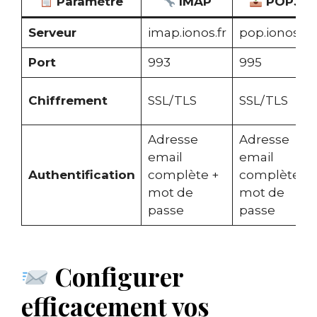
Paramètre
IMAP
POP3
Serveur
imap.ionos.fr
pop.ionos.fr
Port
993
995
Chiffrement
SSL/TLS
SSL/TLS
Adresse
Adresse
email
email
Authentification
complète +
complète +
mot de
mot de
passe
passe
Configurer
efficacement vos