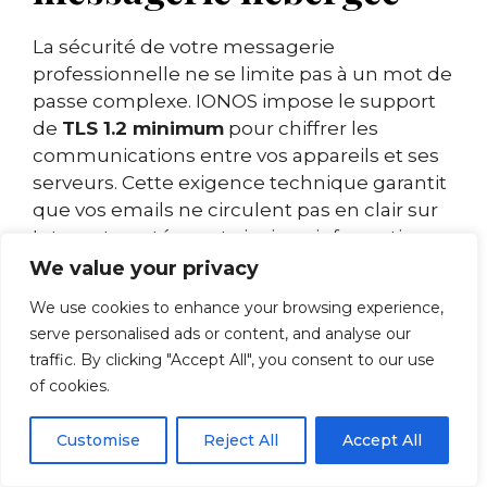
La sécurité de votre messagerie
professionnelle ne se limite pas à un mot de
passe complexe. IONOS impose le support
de
TLS 1.2 minimum
pour chiffrer les
communications entre vos appareils et ses
serveurs. Cette exigence technique garantit
que vos emails ne circulent pas en clair sur
Internet, protégeant ainsi vos informations
sensibles des interceptions malveillantes.
We value your privacy
En 2025, cette norme constitue un socle
We use cookies to enhance your browsing experience,
minimal : des protocoles plus récents
serve personalised ads or content, and analyse our
comme TLS 1.3 offrent encore plus de
traffic. By clicking "Accept All", you consent to our use
robustesse, mais TLS 1.2 reste largement
of cookies.
déployé et compatible.
Customise
Reject All
Accept All
Au-delà du chiffrement des
communications, veillez à sécuriser vos