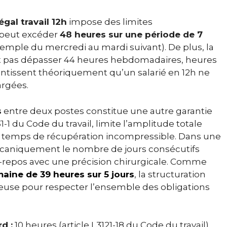
égal travail 12h
impose des limites
e peut excéder
48 heures sur une période de 7
exemple du mercredi au mardi suivant). De plus, la
t pas dépasser 44 heures hebdomadaires, heures
ntissent théoriquement qu’un salarié en 12h ne
rgées.
s
entre deux postes constitue une autre garantie
31-1 du Code du travail, limite l’amplitude totale
e un temps de récupération incompressible. Dans une
mécaniquement le nombre de jours consécutifs
il-repos avec une précision chirurgicale. Comme
maine de 39 heures sur 5 jours
, la structuration
euse pour respecter l’ensemble des obligations
d :
10 heures (article L3121-18 du Code du travail)