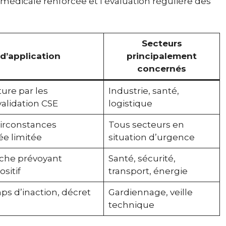
ce médicale renforcée et l’évaluation régulière des
Secteurs
d’application
principalement
concernés
ure par les
Industrie, santé,
validation CSE
logistique
irconstances
Tous secteurs en
ée limitée
situation d’urgence
che prévoyant
Santé, sécurité,
sitif
transport, énergie
ps d’inaction, décret
Gardiennage, veille
technique