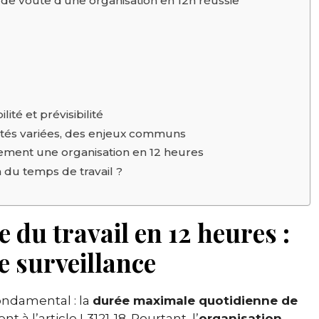
de voûte d’une organisation en 12h réussie
lité et prévisibilité
alités variées, des enjeux communs
nement une organisation en 12 heures
n du temps de travail ?
 du travail en 12 heures :
e surveillance
fondamental : la
durée maximale quotidienne de
 l’article L3121-18. Pourtant, l’
organisation