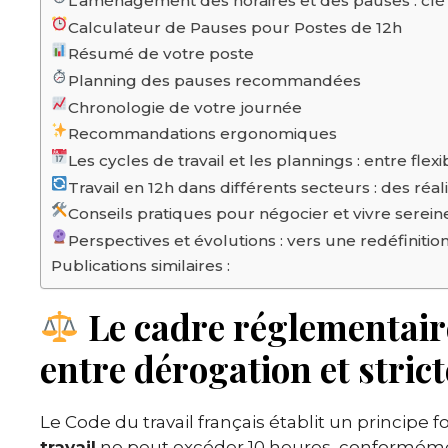
L’aménagement des horaires et des pauses : clé 
Calculateur de Pauses pour Postes de 12h
Résumé de votre poste
Planning des pauses recommandées
Chronologie de votre journée
Recommandations ergonomiques
Les cycles de travail et les plannings : entre flexibi
Travail en 12h dans différents secteurs : des ré
Conseils pratiques pour négocier et vivre serei
Perspectives et évolutions : vers une redéfinitio
Publications similaires :
Le cadre réglementaire
entre dérogation et strict
Le Code du travail français établit un principe 
travail
ne peut excéder 10 heures, conformément à