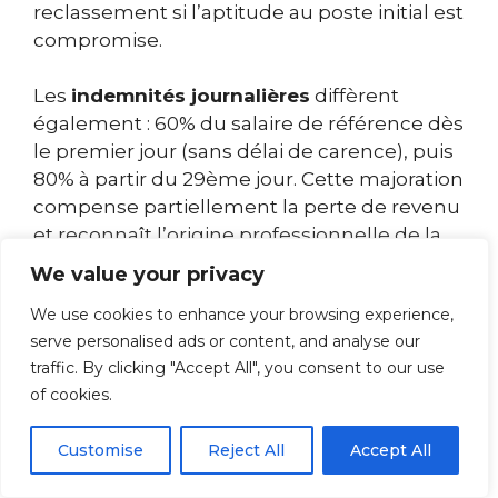
reclassement si l’aptitude au poste initial est
compromise.
Les
indemnités journalières
diffèrent
également : 60% du salaire de référence dès
le premier jour (sans délai de carence), puis
80% à partir du 29ème jour. Cette majoration
compense partiellement la perte de revenu
et reconnaît l’origine professionnelle de la
pathologie. Les soins liés à l’épicondylite
We value your privacy
(consultations, examens, kinésithérapie,
We use cookies to enhance your browsing experience,
chirurgie) sont pris en charge à 100% par
serve personalised ads or content, and analyse our
l’Assurance Maladie, sans avance de frais.
traffic. By clicking "Accept All", you consent to our use
Cette prise en charge intégrale facilite
of cookies.
l’accès aux soins et évite les renoncements
pour motif financier.
Customise
Reject All
Accept All
En cas d’incapacité permanente, une rente