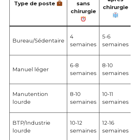
Type de poste
sans
d
chirurgie
chirurgie
In
4
5-6
Bureau/Sédentaire
d
semaines
semaines
cl
F
6-8
8-10
Manuel léger
g
semaines
semaines
ré
Po
Manutention
8-10
10-11
ou
lourde
semaines
semaines
vi
Ex
BTP/Industrie
10-12
12-16
fr
lourde
semaines
semaines
vi