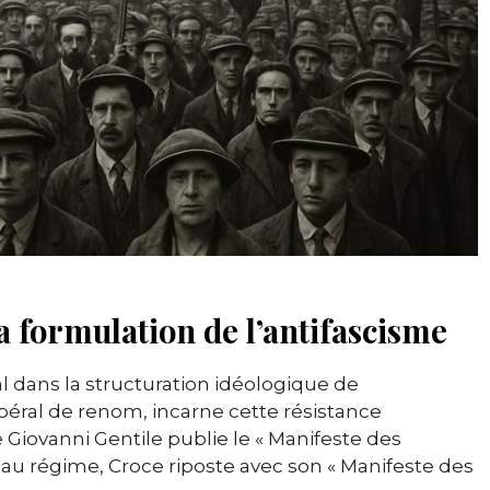
la formulation de l’antifascisme
ial dans la structuration idéologique de
ibéral de renom, incarne cette résistance
e Giovanni Gentile publie le « Manifeste des
veau régime, Croce riposte avec son « Manifeste des