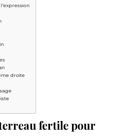
 l’expression
n
in
tes
an
rême droite
ssage
iste
 terreau fertile pour