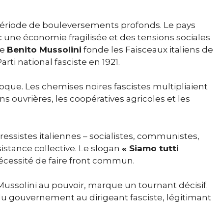
e période de bouleversements profonds. Le pays
c une économie fragilisée et des tensions sociales
ue
Benito Mussolini
fonde les Faisceaux italiens de
ti national fasciste en 1921.
poque. Les chemises noires fascistes multipliaient
ns ouvrières, les coopératives agricoles et les
ressistes italiennes – socialistes, communistes,
stance collective. Le slogan
« Siamo tutti
cessité de faire front commun.
ussolini au pouvoir, marque un tournant décisif.
 du gouvernement au dirigeant fasciste, légitimant