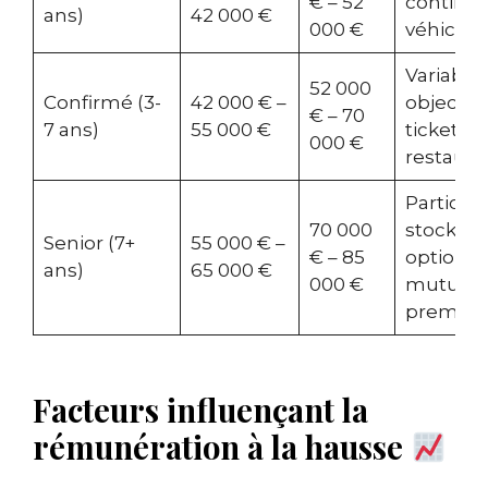
€ – 52
continue
ans)
42 000 €
000 €
véhicule
Variable 
52 000
Confirmé (3-
42 000 € –
objectifs
€ – 70
7 ans)
55 000 €
tickets
000 €
restaura
Participa
70 000
stock-
Senior (7+
55 000 € –
€ – 85
options,
ans)
65 000 €
000 €
mutuell
premiu
Facteurs influençant la
rémunération à la hausse