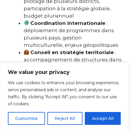
pilotage de plusieurs districts,
participation à la stratégie globale,
budget pluriannuel
Coordination internationale
:
déploiement de programmes dans
plusieurs pays, gestion
multiculturelle, enjeux géopolitiques
Conseil en stratégie territoriale
:
accompagnement de structures dans
l’optimisation de leurs dispositifs
We value your privacy
multi-sites
Secteur public
: direction de
We use cookies to enhance your browsing experience,
services territoriaux, pilotage de
serve personalised ads or content, and analyse our
politiques publiques, management
traffic. By clicking "Accept All", you consent to our use
de grandes équipes
of cookies.
Enseignement et formation
:
transmission d’expertise en gestion de
Customise
Reject All
Accept All
projet, management territorial,