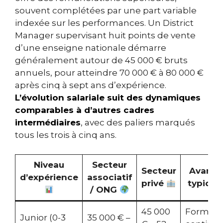
souvent complétées par une part variable
indexée sur les performances. Un District
Manager supervisant huit points de vente
d’une enseigne nationale démarre
généralement autour de 45 000 € bruts
annuels, pour atteindre 70 000 € à 80 000 €
après cinq à sept ans d’expérience.
L’évolution salariale suit des dynamiques
comparables à d’autres cadres
intermédiaires
, avec des paliers marqués
tous les trois à cinq ans.
Niveau
Secteur
Secteur
Avanta
d’expérience
associatif
privé
typiqu
/ ONG
45 000
Formati
Junior (0-3
35 000 € –