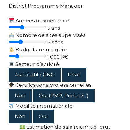
District Programme Manager
Années d’expérience
5
ans
Nombre de sites supervisés
8
sites
Budget annuel géré
1 000 K€
Secteur d’activité
Associatif / ONG
Privé
Certifications professionnelles
Non
Oui (PMP, Prince2…)
Mobilité internationale
Non
Oui
Estimation de salaire annuel brut