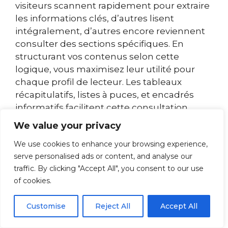
visiteurs scannent rapidement pour extraire
les informations clés, d’autres lisent
intégralement, d’autres encore reviennent
consulter des sections spécifiques. En
structurant vos contenus selon cette
logique, vous maximisez leur utilité pour
chaque profil de lecteur. Les tableaux
récapitulatifs, listes à puces, et encadrés
informatifs facilitent cette consultation
multiniveaux.
We value your privacy
We use cookies to enhance your browsing experience,
L’utilisation stratégique d’exemples
serve personalised ads or content, and analyse our
concrets constitue également un levier
traffic. By clicking "Accept All", you consent to our use
puissant pour maintenir l’accessibilité sans
of cookies.
sacrifier la profondeur. Plutôt que d’exposer
abstraitement un concept complexe,
Customise
Reject All
Accept All
illustrez-le par une situation pratique que
vos lecteurs peuvent visualiser. Cette