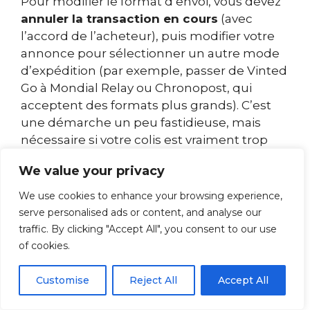
Pour modifier le format d’envoi, vous devez
annuler la transaction en cours
(avec
l’accord de l’acheteur), puis modifier votre
annonce pour sélectionner un autre mode
d’expédition (par exemple, passer de Vinted
Go à Mondial Relay ou Chronopost, qui
acceptent des formats plus grands). C’est
une démarche un peu fastidieuse, mais
nécessaire si votre colis est vraiment trop
volumineux. Contactez immédiatement
We value your privacy
votre acheteur pour le prévenir, expliquez-
lui la situation de manière transparente. La
We use cookies to enhance your browsing experience,
plupart des acheteurs comprennent et
serve personalised ads or content, and analyse our
acceptent volontiers de repasser
traffic. By clicking "Accept All", you consent to our use
commande avec le bon format. Honnêteté
of cookies.
et communication restent les meilleurs
alliés du vendeur.
Customise
Reject All
Accept All