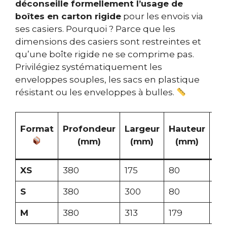
déconseille formellement l’usage de
boîtes en carton rigide
pour les envois via
ses casiers. Pourquoi ? Parce que les
dimensions des casiers sont restreintes et
qu’une boîte rigide ne se comprime pas.
Privilégiez systématiquement les
enveloppes souples, les sacs en plastique
résistant ou les enveloppes à bulles.
Po
Format
Profondeur
Largeur
Hauteur
m
(mm)
(mm)
(mm)
(k
XS
380
175
80
15
S
380
300
80
15
M
380
313
179
15