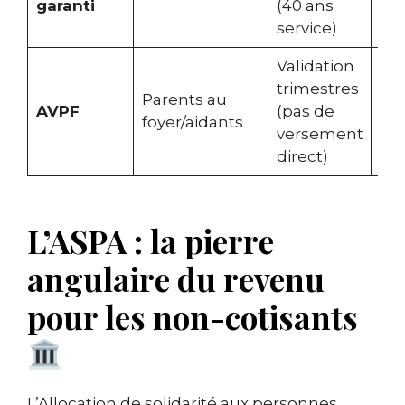
garanti
(40 ans
val
service)
Validation
trimestres
Aff
Parents au
AVPF
(pas de
au
foyer/aidants
versement
direct)
L’ASPA : la pierre
angulaire du revenu
pour les non-cotisants
L’Allocation de solidarité aux personnes