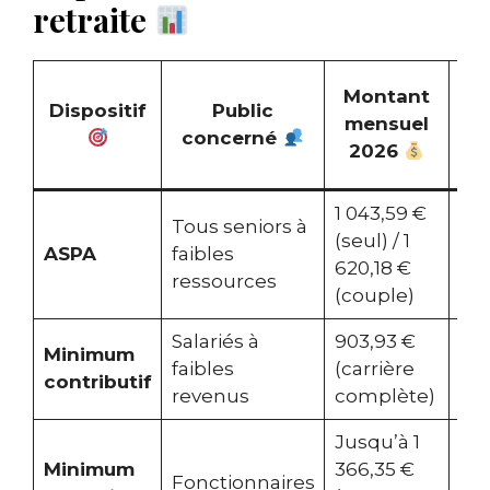
retraite
C
Montant
Dispositif
Public
mensuel
concerné
c
2026
1 043,59 €
Tous seniors à
(seul) / 1
ASPA
faibles
Au
620,18 €
ressources
(couple)
Salariés à
903,93 €
Minimum
Tau
faibles
(carrière
contributif
re
revenus
complète)
Jusqu’à 1
Minimum
366,35 €
Ser
Fonctionnaires