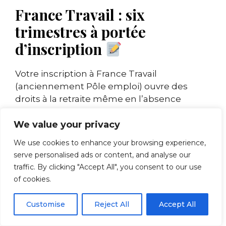
France Travail : six
trimestres à portée
d’inscription
Votre inscription à France Travail
(anciennement Pôle emploi) ouvre des
droits à la retraite même en l’absence
d’indemnisation. Ce mécanisme méconnu
permet de valider jusqu’à
six trimestres
au
We value your privacy
titre de votre première période de chômage
We use cookies to enhance your browsing experience,
non indemnisé. Un trimestre est acquis tous
serve personalised ads or content, and analyse our
les 50 jours d’inscription continue.
traffic. By clicking "Accept All", you consent to our use
of cookies.
Cette disposition présente un avantage
considérable pour les jeunes en début de
Customise
Reject All
Accept All
carrière ou les personnes reprenant une
activité après une longue interruption. Elle