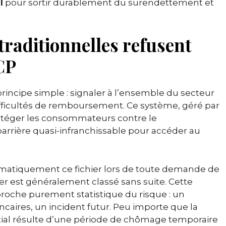
l
pour sortir durablement du surendettement et
raditionnelles refusent
CP
incipe simple : signaler à l’ensemble du secteur
fficultés de remboursement. Ce système, géré par
otéger les consommateurs contre le
barrière quasi-infranchissable pour accéder au
omatiquement ce fichier lors de toute demande de
er est généralement classé sans suite. Cette
proche purement statistique du risque : un
ncaires, un incident futur. Peu importe que la
nitial résulte d’une période de chômage temporaire