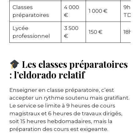
Classes
4 000
9h co
1 000 €
préparatoires
€
TD
Lycée
3 500
150 €
18h c
professionnel
€
Les classes préparatoires
: l’eldorado relatif
Enseigner en classe préparatoire, c’est
accepter un rythme soutenu mais gratifiant.
Le service se limite à 9 heures de cours
magistraux et 6 heures de travaux dirigés,
soit 15 heures hebdomadaires, mais la
préparation des cours est exigeante.