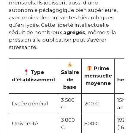
mensuels. Ils jouissent aussi d’une
autonomie pédagogique bien supérieure,
avec moins de contraintes hiérarchiques
qu’en lycée. Cette liberté intellectuelle
séduit de nombreux
agrégés
, même si la
pression à la publication peut s’avérer
stressante.
Prime
Type
Salaire
S
mensuelle
d’établissement
de
hebd
moyenne
base
3 500
15h co
Lycée général
200 €
€
annex
3 800
192h/
Université
800 €
€
(16h/