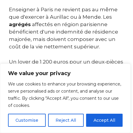
Enseigner à Paris ne revient pas au même
que d'exercer à Aurillac ou à Mende. Les
agrégés
affectés en région parisienne
bénéficient d'une indemnité de résidence
majorée, mais doivent composer avec un
coût de la vie nettement supérieur.
Un loyer de 1 200 euros pour un deux-pièces
n'a rien d'exceptionnel dans la capitale, alors
We value your privacy
qu'il permettrait de louer un trois-pièces
spacieux en province. Cette équation
We use cookies to enhance your browsing experience,
financière pousse certains enseignants à
serve personalised ads or content, and analyse our
traffic. By clicking "Accept All", you consent to our use
privilégier les académies rurales, où le
of cookies.
pouvoir d'achat reste plus confortable.
Customise
Reject All
Accept All
Les zones d'éducation prioritaire (ZEP) ou
REP+ donnent droit à des primes