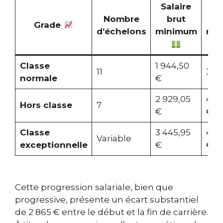
Salaire
Sa
Nombre
brut
b
Grade
d’échelons
minimum
ma
Classe
1 944,50
11
3 33
normale
€
2 929,05
4 0
Hors classe
7
€
€
Classe
3 445,95
4 8
Variable
exceptionnelle
€
€
Cette progression salariale, bien que
progressive, présente un écart substantiel
de 2 865 € entre le début et la fin de carrière.