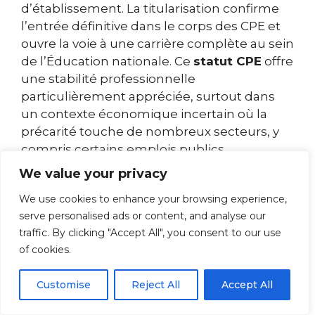
d’établissement. La titularisation confirme
l’entrée définitive dans le corps des CPE et
ouvre la voie à une carrière complète au sein
de l’Éducation nationale. Ce
statut CPE
offre
une stabilité professionnelle
particulièrement appréciée, surtout dans
un contexte économique incertain où la
précarité touche de nombreux secteurs, y
compris certains emplois publics.
We value your privacy
Les conditions d’accès au
We use cookies to enhance your browsing experience,
concours en 2025
serve personalised ads or content, and analyse our
traffic. By clicking "Accept All", you consent to our use
Actuellement, le concours de recrutement
of cookies.
des CPE exige un niveau Master 2, soit cinq
années d’études supérieures après le
Customise
Reject All
Accept All
baccalauréat. Les candidats doivent justifier