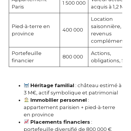
1 500 000
Paris
acquis à 1,2 M€
Location
Pied-à-terre en
saisonnière,
400 000
province
revenus
complémentair
Portefeuille
Actions,
800 000
financier
obligations, SCP
Héritage familial
: château estimé à
3 M€, actif symbolique et patrimonial
Immobilier personnel
:
appartement parisien + pied-à-terre
en province
Placements financiers
:
portefeuille diversifié de 800 000 €