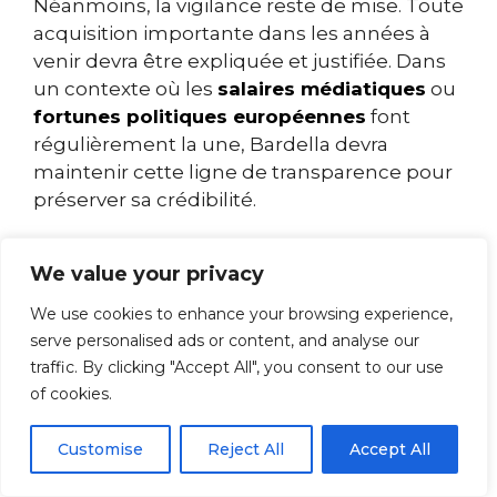
Néanmoins, la vigilance reste de mise. Toute
acquisition importante dans les années à
venir devra être expliquée et justifiée. Dans
un contexte où les
salaires médiatiques
ou
fortunes politiques européennes
font
régulièrement la une, Bardella devra
maintenir cette ligne de transparence pour
préserver sa crédibilité.
Comparaison avec
We value your privacy
d’autres élus : où se
We use cookies to enhance your browsing experience,
serve personalised ads or content, and analyse our
situe Jordan Bardella ?
traffic. By clicking "Accept All", you consent to our use
of cookies.
Pour mieux évaluer la situation patrimoniale
de Jordan Bardella, il est instructif de la
Customise
Reject All
Accept All
confronter à celle d’autres personnalités