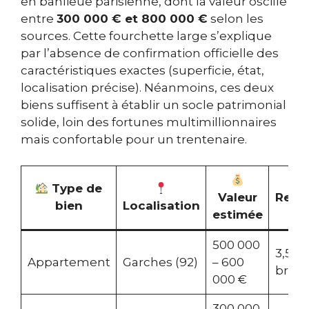
en banlieue parisienne, dont la valeur oscille
entre
300 000 € et 800 000 €
selon les
sources. Cette fourchette large s’explique
par l’absence de confirmation officielle des
caractéristiques exactes (superficie, état,
localisation précise). Néanmoins, ces deux
biens suffisent à établir un socle patrimonial
solide, loin des fortunes multimillionnaires
mais confortable pour un trentenaire.
Type de
Valeur
Rend
bien
Localisation
estimée
loc
500 000
3,5 %
Appartement
Garches (92)
– 600
brut/
000 €
300 000