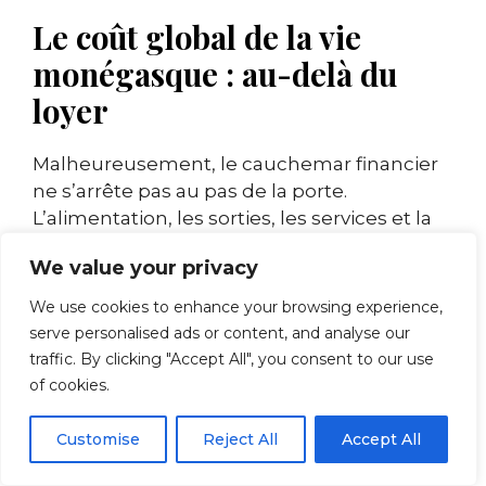
Le coût global de la vie
monégasque : au-delà du
loyer
Malheureusement, le cauchemar financier
ne s’arrête pas au pas de la porte.
L’alimentation, les sorties, les services et la
plupart des dépenses quotidiennes
We value your privacy
affichent des tarifs substantiellement plus
élevés qu’en France voisine.
We use cookies to enhance your browsing experience,
serve personalised ads or content, and analyse our
Un simple café en terrasse peut facilement
traffic. By clicking "Accept All", you consent to our use
coûter le double du prix niçois. Les courses
of cookies.
au supermarché suivent la même logique
inflationniste.
Customise
Reject All
Accept All