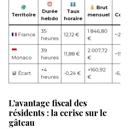
Brut
Durée
Taux
Territoire
mensuel
Cotis
hebdo
horaire
35
1 846,80
France
12,12 €
~22%
heures
€
39
2 007,72
11,88 €
~15,9
Monaco
heures
€
+4
+160,92
Écart
-0,24 €
-6,1 p
heures
€
L’avantage fiscal des
résidents : la cerise sur le
gâteau