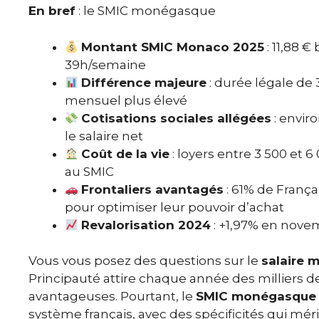
En bref
: le SMIC monégasque
Montant SMIC Monaco 2025
: 11,88 €
39h/semaine
Différence majeure
: durée légale de 
mensuel plus élevé
Cotisations sociales allégées
: envir
le salaire net
Coût de la vie
: loyers entre 3 500 et 
au SMIC
Frontaliers avantagés
: 61% de França
pour optimiser leur pouvoir d’achat
Revalorisation 2024
: +1,97% en novemb
Vous vous posez des questions sur le
salaire
Principauté attire chaque année des milliers de 
avantageuses. Pourtant, le
SMIC monégasque
système français, avec des spécificités qui mér