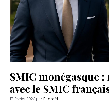
SMIC monégasque : m
avec le SMIC françai
13 février 2026
par
Raphaël