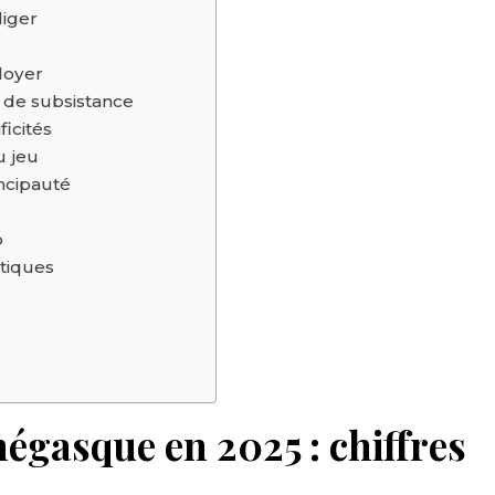
liger
loyer
s de subsistance
icités
u jeu
incipauté
o
atiques
gasque en 2025 : chiffres