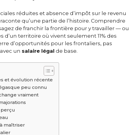
ociales réduites et absence d’impôt sur le revenu
 raconte qu’une partie de l’histoire. Comprendre
gez de franchir la frontière pour y travailler — ou
 d’un territoire où vivent seulement 11% des
erre d’opportunités pour les frontaliers, pas
r avec un
salaire légal
de base.
s et évolution récente
onégasque peu connu
 change vraiment
majorations
t perçu
teau
 à maîtriser
alier