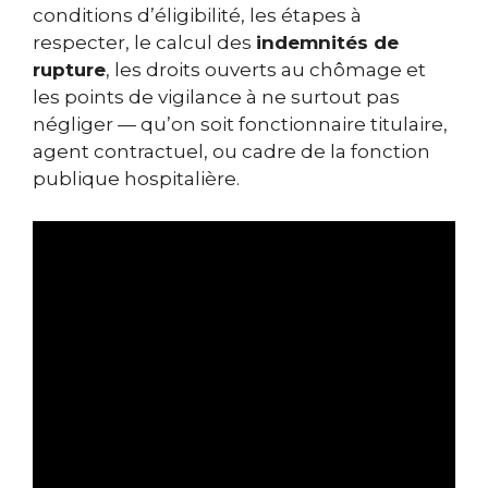
conditions d’éligibilité, les étapes à
respecter, le calcul des
indemnités de
rupture
, les droits ouverts au chômage et
les points de vigilance à ne surtout pas
négliger — qu’on soit fonctionnaire titulaire,
agent contractuel, ou cadre de la fonction
publique hospitalière.