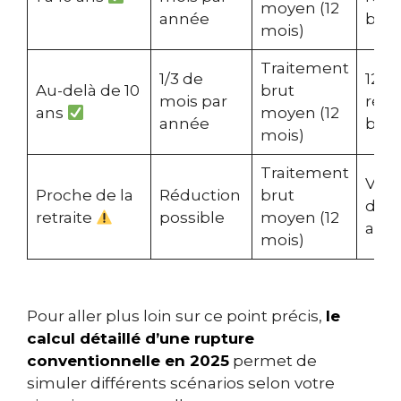
moyen (12
année
brut
mois)
Traitement
1/3 de
12 m
Au-delà de 10
brut
mois par
rém
ans
moyen (12
année
brut
mois)
Traitement
Vari
Proche de la
Réduction
brut
déci
retraite
possible
moyen (12
admi
mois)
Pour aller plus loin sur ce point précis,
le
calcul détaillé d’une rupture
conventionnelle en 2025
permet de
simuler différents scénarios selon votre