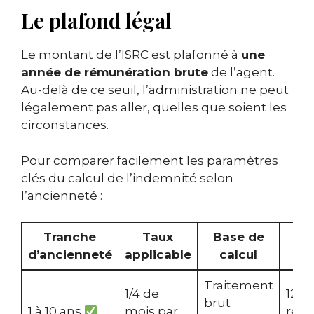
Le plafond légal
Le montant de l’ISRC est plafonné à
une
année de rémunération brute
de l’agent.
Au-delà de ce seuil, l’administration ne peut
légalement pas aller, quelles que soient les
circonstances.
Pour comparer facilement les paramètres
clés du calcul de l’indemnité selon
l’ancienneté :
Tranche
Taux
Base de
P
d’ancienneté
applicable
calcul
Traitement
1/4 de
12 m
brut
1 à 10 ans
mois par
rém