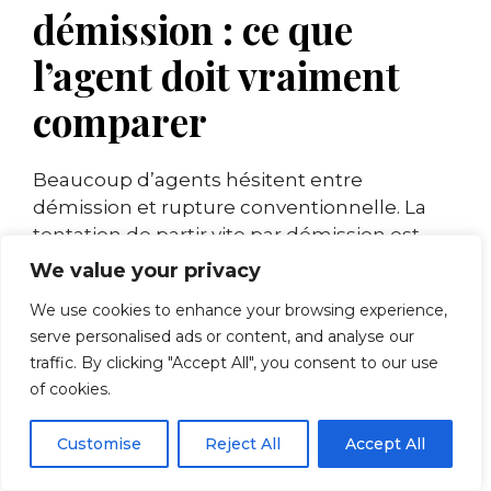
démission : ce que
l’agent doit vraiment
comparer
Beaucoup d’agents hésitent entre
démission et rupture conventionnelle. La
tentation de partir vite par démission est
réelle — mais les conséquences financières
We value your privacy
peuvent être sévères. Voici une
We use cookies to enhance your browsing experience,
comparaison objective des deux options.
serve personalised ads or content, and analyse our
traffic. By clicking "Accept All", you consent to our use
Ruptur
of cookies.
Critère
Démission
convention
Customise
Reject All
Accept All
Indemnité de
Aucune
ISRC nég
départ