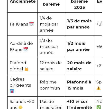
Ancienneté
barème
Évolu
barème
2025
1/4 de
1/3 de mois
1 à 10 ans
mois par
+33 
par année
année
1/3 de
Au-delà de
1/2 mois
mois par
+50 
10 ans
par année
année
Plafond
12 mois de
20 mois de
+67 
global
salaire
salaire
Cadres
Régime
Plafonné à
Spéci
dirigeants
commun
15 mois
Salariés +50
Pas de
+10 % sur
Nouv
ans
majoration
l’indemnité