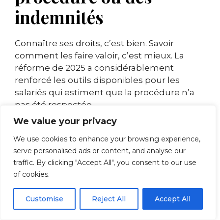
indemnités
Connaître ses droits, c’est bien. Savoir
comment les faire valoir, c’est mieux. La
réforme de 2025 a considérablement
renforcé les outils disponibles pour les
salariés qui estiment que la procédure n’a
pas été respectée.
We value your privacy
La contestation devant le
We use cookies to enhance your browsing experience,
Conseil de Prud’hommes
serve personalised ads or content, and analyse our
traffic. By clicking "Accept All", you consent to our use
Le
Conseil de Prud’hommes
reste la
of cookies.
juridiction de référence pour les litiges
individuels liés à une
rupture de contrat de
Customise
Reject All
Accept All
travail
. Une procédure accélérée a été