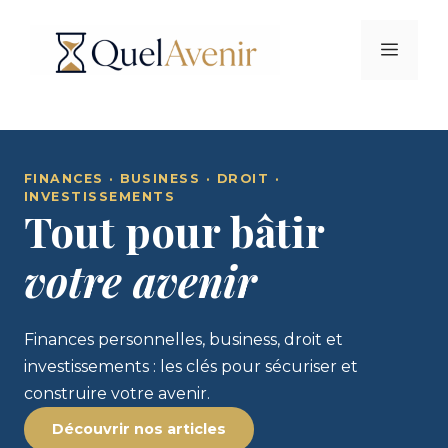
Aller
au
Menu
contenu
FINANCES · BUSINESS · DROIT ·
INVESTISSEMENTS
Tout pour bâtir
votre avenir
Finances personnelles, business, droit et
investissements : les clés pour sécuriser et
construire votre avenir.
Découvrir nos articles