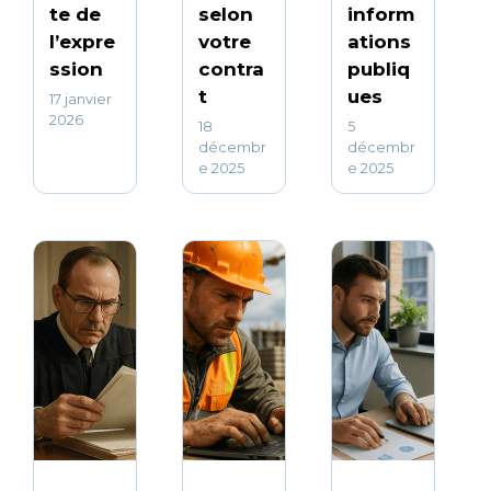
te de
selon
inform
l’expre
votre
ations
ssion
contra
publiq
t
ues
17 janvier
2026
18
5
décembr
décembr
e 2025
e 2025