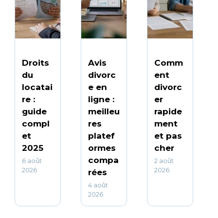
Droits
Avis
Comm
du
divorc
ent
locatai
e en
divorc
re :
ligne :
er
guide
meilleu
rapide
compl
res
ment
et
platef
et pas
2025
ormes
cher
compa
6 août
2 août
2026
2026
rées
4 août
2026