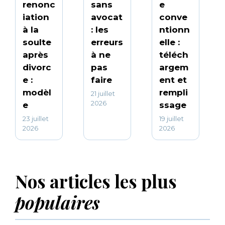
renonc
sans
e
iation
avocat
conve
à la
: les
ntionn
soulte
erreurs
elle :
après
à ne
téléch
divorc
pas
argem
e :
faire
ent et
modèl
rempli
21 juillet
2026
e
ssage
23 juillet
19 juillet
2026
2026
Nos articles les plus
populaires