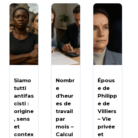
Siamo
Nombr
Épous
tutti
e
e de
antifas
d’heur
Philipp
cisti :
es de
e de
origine
travail
Villiers
, sens
par
– Vie
et
mois –
privée
contex
Calcul
et