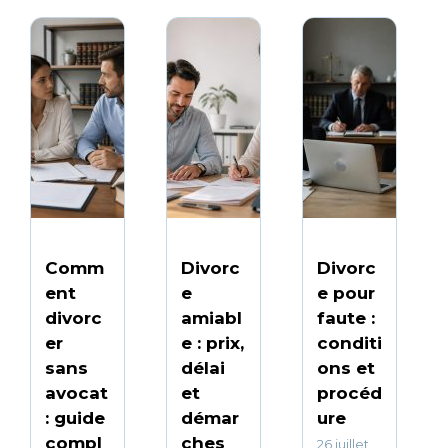
Comm
Divorc
Divorc
ent
e
e pour
divorc
amiabl
faute :
er
e : prix,
conditi
sans
délai
ons et
avocat
et
procéd
: guide
démar
ure
compl
ches
26 juillet