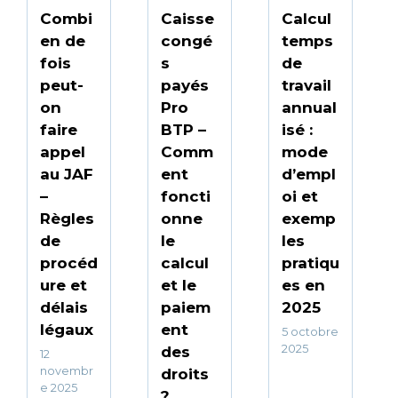
Combi
Caisse
Calcul
en de
congé
temps
fois
s
de
peut-
payés
travail
on
Pro
annual
faire
BTP –
isé :
appel
Comm
mode
au JAF
ent
d’empl
–
foncti
oi et
Règles
onne
exemp
de
le
les
procéd
calcul
pratiqu
ure et
et le
es en
délais
paiem
2025
légaux
ent
5 octobre
2025
des
12
novembr
droits
e 2025
?