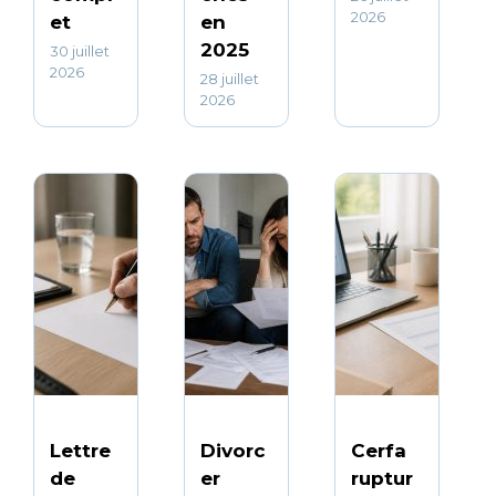
2026
et
en
2025
30 juillet
2026
28 juillet
2026
Lettre
Divorc
Cerfa
de
er
ruptur