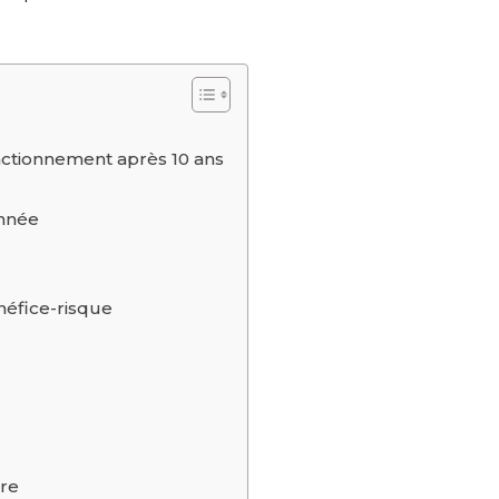
ctionnement après 10 ans
année
néfice-risque
ure