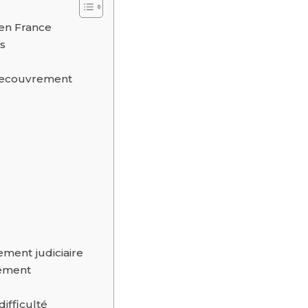
en France
és
e recouvrement
ment judiciaire
rement
ifficulté