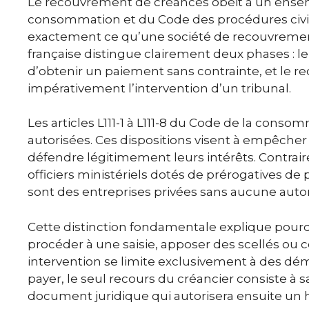
Le recouvrement de créances obéit à un ensem
consommation et du Code des procédures civile
exactement ce qu’une société de recouvrement
française distingue clairement deux phases : l
d’obtenir un paiement sans contrainte, et le re
impérativement l’intervention d’un tribunal.
Les articles L111-1 à L111-8 du Code de la cons
autorisées. Ces dispositions visent à empêcher
défendre légitimement leurs intérêts. Contrair
officiers ministériels dotés de prérogatives d
sont des entreprises privées sans aucune autori
Cette distinction fondamentale explique pour
procéder à une saisie, apposer des scellés ou
intervention se limite exclusivement à des dém
payer, le seul recours du créancier consiste à sa
document juridique qui autorisera ensuite un hu