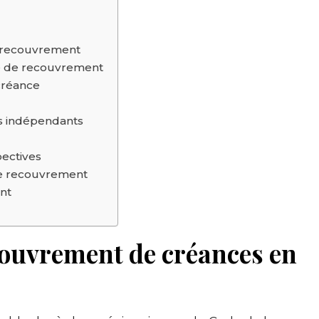
e recouvrement
é de recouvrement
créance
rs indépendants
pectives
le recouvrement
nt
couvrement de créances en