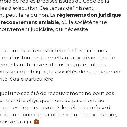
ble de règles précises issues du Code de la
s d’exécution. Ces textes définissent
 peut faire ou non. La
règlementation juridique
e
recouvrement amiable
, où la société tente
couvrement judiciaire, qui nécessite
ommation encadrent strictement les pratiques
 les abus tout en permettant aux créanciers de
ement aux huissiers de justice, qui sont des
e puissance publique, les sociétés de recouvrement
té légale particulière.
quoi une société de recouvrement ne peut pas
 contraindre physiquement au paiement. Son
arches de persuasion. Si le débiteur refuse de
isir un tribunal pour obtenir un titre exécutoire,
issier à agir.