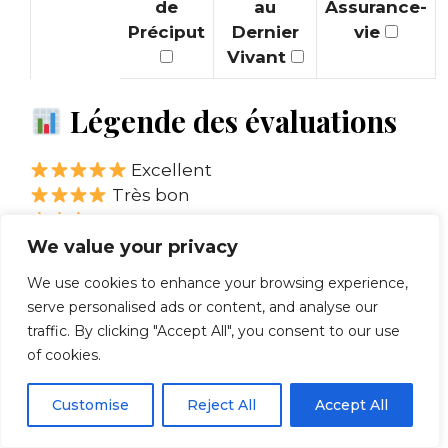
de
au
Assurance-
Préciput
Dernier
vie
Vivant
Légende des évaluations
Excellent
Très bon
Bon
Moyen
We value your privacy
Limité
We use cookies to enhance your browsing experience,
Recommandation
serve personalised ads or content, and analyse our
personnalisée
traffic. By clicking "Accept All", you consent to our use
of cookies.
Sélectionnez des critères pour obtenir une
Customise
Reject All
Accept All
recommandation adaptée à votre situation.