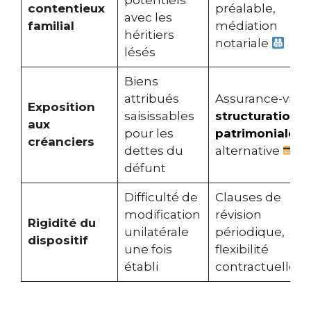
potentiels
contentieux
préalable,
avec les
familial
médiation
héritiers
notariale
lésés
Biens
attribués
Assurance-vie,
Exposition
saisissables
structuration
aux
pour les
patrimoniale
créanciers
dettes du
alternative
défunt
Difficulté de
Clauses de
modification
révision
Rigidité du
unilatérale
périodique,
dispositif
une fois
flexibilité
établi
contractuelle