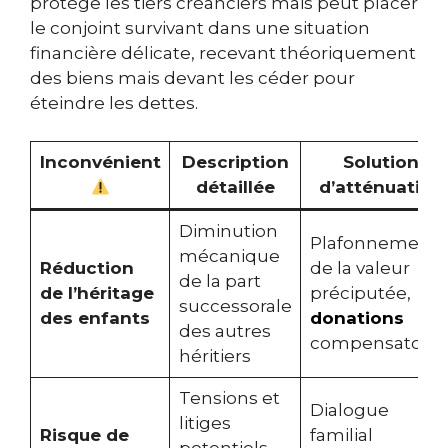
protège les tiers créanciers mais peut placer
le conjoint survivant dans une situation
financière délicate, recevant théoriquement
des biens mais devant les céder pour
éteindre les dettes.
Inconvénient
Description
Solution
détaillée
d’atténuation
Diminution
Plafonnement
mécanique
Réduction
de la valeur
de la part
de l’héritage
préciputée,
successorale
des enfants
donations
des autres
compensatoire
héritiers
Tensions et
Dialogue
litiges
Risque de
familial