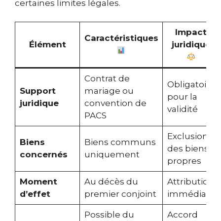
certaines limites légales.
Impact
Caractéristiques
Élément
juridique
Contrat de
Obligatoire
Support
mariage ou
pour la
juridique
convention de
validité
PACS
Exclusion
Biens
Biens communs
des biens
concernés
uniquement
propres
Moment
Au décès du
Attribution
d’effet
premier conjoint
immédiate
Possible du
Accord