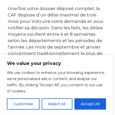
Une fois votre dossier déposé complet, la
CAF dispose d’un délai maximal de trois
mois pour instruire votre demande et vous
notifier sa décision. Dans les faits, les délais
moyens oscillent entre 4 et 8 semaines
selon les départements et les périodes de
l’année. Les mois de septembre et janvier
concentrent traditionnellement le plus de
demandes, allongeant mécaniquement les
We value your privacy
temps d’attente.
We use cookies to enhance your browsing experience,
serve personalised ads or content, and analyse our
Si votre demande est acceptée, le
traffic. By clicking "Accept All", you consent to our use
versement débute rétroactivement au
of cookies.
premier jour du mois de dépôt de votre
dossier complet. Cette rétroactivité
Customise
Reject All
Accept All
constitue un point crucial : même si la CAF
met deux mois à traiter votre demande,