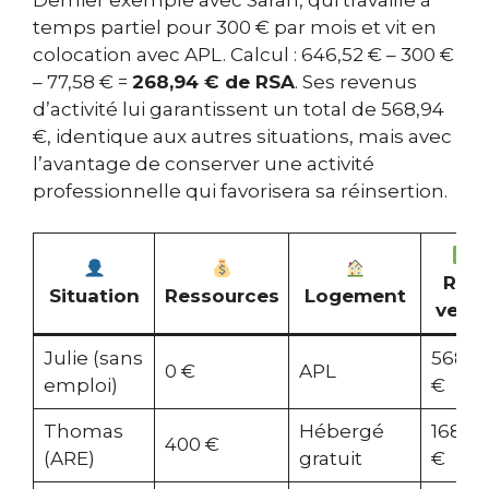
temps partiel pour 300 € par mois et vit en
colocation avec APL. Calcul : 646,52 € – 300 €
– 77,58 € =
268,94 € de RSA
. Ses revenus
d’activité lui garantissent un total de 568,94
€, identique aux autres situations, mais avec
l’avantage de conserver une activité
professionnelle qui favorisera sa réinsertion.
RSA
Situation
Ressources
Logement
versé
Julie (sans
568,9
0 €
APL
emploi)
€
Thomas
Hébergé
168,9
400 €
(ARE)
gratuit
€